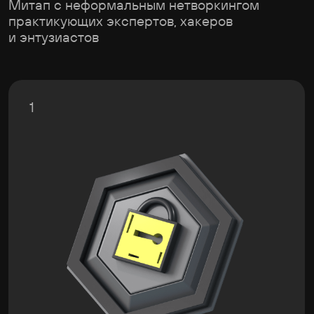
Доклады профи
Обсудили актуальные темы ИБ,
включая OSINT, подходы и техники
в багбаунти, пентесты и red team
2