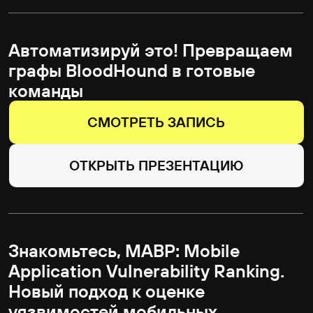
небезопасен: DesktopRanger
против кейлоггеров с высокими
привилегиями
Игорь Коркин
независимый исследователь безопасности
11:15-11:30
Nuclei Fu II: не доверяй шаблонам
Станислав Савченко
ведущий эксперт базы знаний, CyberOK
11:30-12:10
Это не командный сервер, мамой
клянусь!
Артемий Цецерский
эксперт отдела исследования киберугроз,
Angara Security