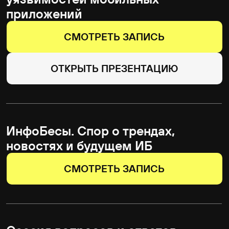
12:10-12:50
Standoff: Интро и последние
события
12:50-13:05
VenomC2: что видно в
супергеройском сетевом трафике
Денис Савенков
ведущий вирусный аналитик, Kaspersky
13:05-13:20
Выжить любой ценой:
автоматизация blue team против
AI-агентов и киберроев