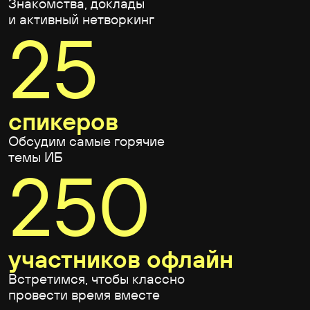
и набирались лайфхаков под
присмотром профи, изучали
инструменты для участия
в кибериспытаниях.
Записи выступлений
Смотри, что было на ивенте или насладись
повторным просмотром самых интересных
выступлений
Безопасный рабочий стол совсем
не безопасен: DesktopRanger
против кейлоггеров с высокими
привилегиями