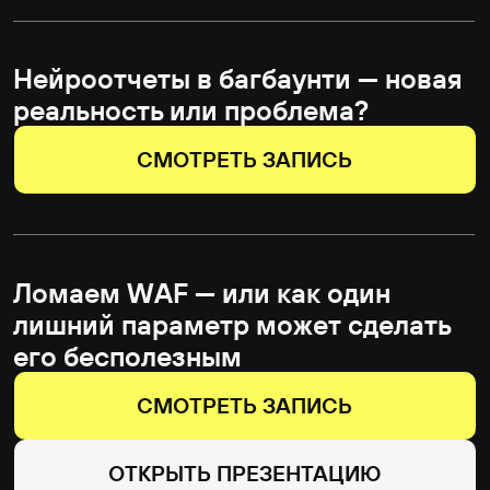
ОТКРЫТЬ ПРЕЗЕНТАЦИЮ
Знакомьтесь, МАВР: Mobile
Application Vulnerability Ranking.
Новый подход к оценке
уязвимостей мобильных
приложений
18 июня
19 июня
СМОТРЕТЬ ЗАПИСЬ
ОТКРЫТЬ ПРЕЗЕНТАЦИЮ
ИнфоБесы. Спор о трендах,
новостях и будущем ИБ