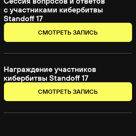
Данил Капустин
главный эксперт кибербезопасности,
HiveTrace
13:20-14:00
Железный капут: кровь, пот
и слезы на пути к совершенному
Т1200
Герман Наместников
руководитель Red Team, Билайн
Владислав Улихин
участник команды 0PTS
14:00 - 14:40
Standoff: Интро и последние
события