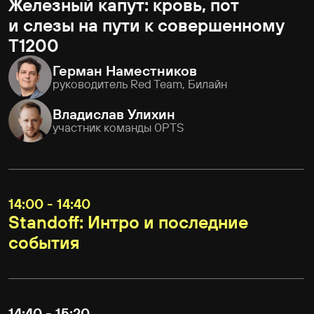
вредоносного кода, F6
13:10-13:25
Автоматизируй это! Превращаем
графы BloodHound в готовые
команды
Дмитрий Неверов
технический консультант, Бастион
13:25-14:00
Знакомьтесь, МАВР: Mobile
Application Vulnerability Ranking.
Новый подход к оценке
уязвимостей мобильных
приложений
Олег Сурнин
руководитель отдела исследований
безопасности мобильных приложений,