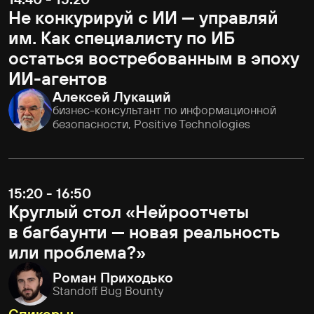
Positive Technologies
Анастасия Дубровская
руководитель отдела аналитики по оценке
защищенности, Positive Technologies
14:00-14:40
Standoff: Интро и последние
события
14:40-16:00
ИнфоБесы. Спор о трендах,
новостях и будущем ИБ
Участники:
Егор Богомолов,
CEO, CyberEd
Иван Булавин,
директор по продуктам
Standoff 365
Ярослав Бабин,
директор по продуктам для
симуляции атак, Positive Technologies
Никита Кислицин,
технический директор,
F6/Эфшесть