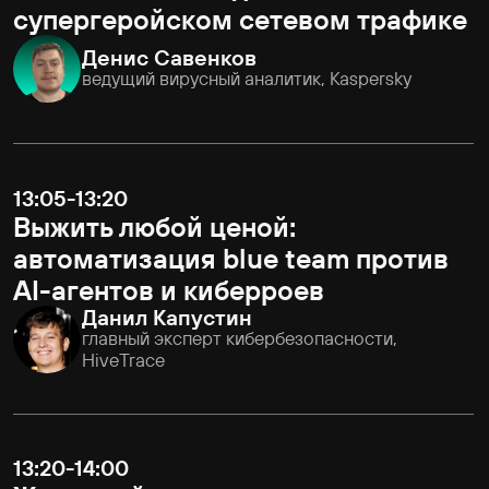
12:10-12:40
Standoff: Интро и последние
события
12:40-12:55
Эксплуатация TLS DH: атака на
слабые параметры через CADO-
NFS
Семён Андреев
ведущий специалист отдела анализа
защищенности, Код безопасности
Фото с ивента
12:55-13:10
Нельзя просто так взять и…
не использовать Obsidian в атаке
Владислав Азерский
заместитель руководителя Лаборатории
цифровой криминалистики и исследования