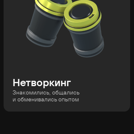
Регистрация закрыта.
Следи за новостями
в канале
, чтобы не пропустить новые ивенты
2
дня
Знакомства, доклады
и активный нетворкинг
25
спикеров
Обсудим самые горячие