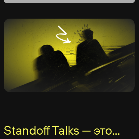
Standoff Talks — это...
Митап с неформальным нетворкингом
практикующих экспертов, хакеров
и энтузиастов
1