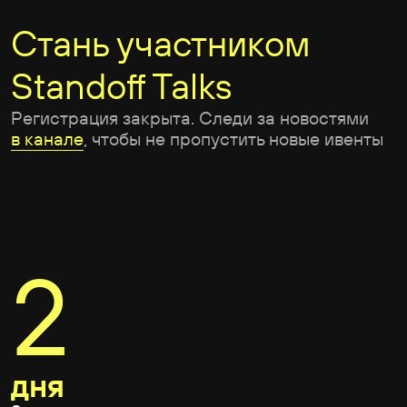
темы ИБ
250
участников офлайн
Встретимся, чтобы классно
провести время вместе
Что еще было
Мастер-классы от гуру
из комьюнити
Все участники учились
автоматизировать инструменты
и осинтить для качественного
багхантинга, ломали полигон