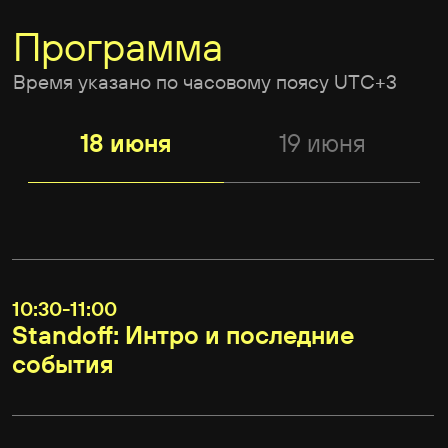
14:40 - 15:20
Не конкурируй с ИИ — управляй
им. Как специалисту по ИБ
остаться востребованным в эпоху
ИИ-агентов
2025 год
2023
Алексей Лукаций
бизнес-консультант по информационной
безопасности, Positive Technologies
15:20 - 16:50
Круглый стол «Нейроотчеты
в багбаунти — новая реальность
или проблема?»
Роман Приходько
Standoff Bug Bounty
Спикеры:
Петр Уваров,
руководитель команды VK
BugBounty