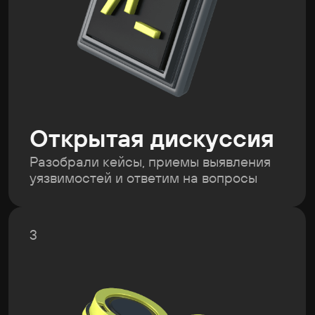
Нетворкинг
Знакомились, общались
и обменивались опытом
Стань участником
Standoff Talks