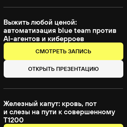
ОТКРЫТЬ ПРЕЗЕНТАЦИЮ
EvilPrinter — новый вектор
принудительной NTLM-
аутентификации через протоколы
печати Windows
СМОТРЕТЬ ЗАПИСЬ
ОТКРЫТЬ ПРЕЗЕНТАЦИЮ
Эксплуатация TLS DH: атака
на слабые параметры через
CADO-NFS